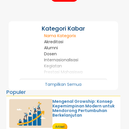
Kategori Kabar
Nama Kategorix
Akreditasi
Alumni
Dosen
Internasionalisasi
Kegiatan
Prestasi Mahasiswa
U M U M
Tampilkan Semua
Populer
Mengenal Growship: Konsep
Kepemimpinan Modern untuk
Mendorong Pertumbuhan
Berkelanjutan
Artikel