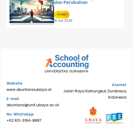
dan Perubahan
Artikel
16 Juli 2026
Website
Alamat
www.akuntansiubaya.id
Jalan Raya Kalirungkut, Surabaya,
Indonesia
E-mail
akuntansi@unit.ubaya.ac.id
No. WhatsApp
+62 821-3164-8887