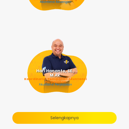
Akuntansi Keuangan
Hari Hananto, SE.,
M.Ak.
Koordinator Peminatan Akuntansi
Perpajakan
Akuntansi Perpajakan
Selengkapnya