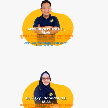
Aris Surya Putra S.E.,
M.Ak.
Koordinator Peminatan Akuntansi
Manajemen dan Sistem Informasi
Akuntansi
Akuntansi Manajemen dan Sistem
Informasi Akuntansi
Dr.Rizky Eriandani, S.E,
M.Ak
Koordinator Peminatan Akuntansi
Keuangan dan Auditing