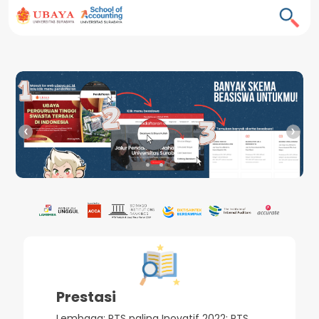
❮
❯
Prestasi
Lembaga: PTS paling Inovatif 2022; PTS