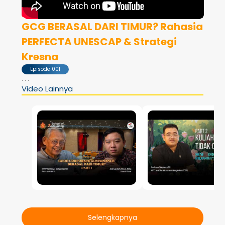
GCG BERASAL DARI TIMUR? Rahasia
PERFECTA UNESCAP & Strategi
Kresna
Episode 001
. . .
Video Lainnya
Selengkapnya