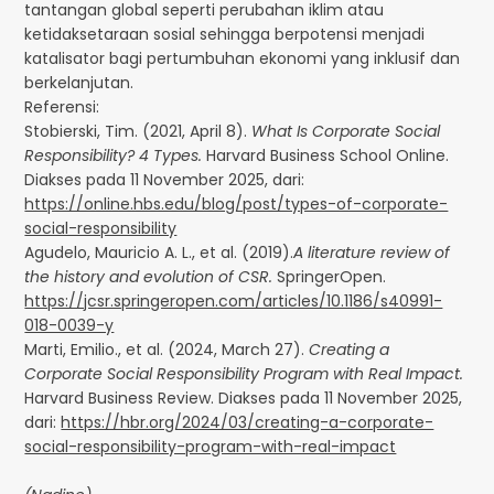
tantangan global seperti perubahan iklim atau
ketidaksetaraan sosial sehingga berpotensi menjadi
katalisator bagi pertumbuhan ekonomi yang inklusif dan
berkelanjutan.
Referensi:
Stobierski, Tim. (2021, April 8).
What Is Corporate Social
Responsibility? 4 Types.
Harvard Business School Online.
Diakses pada 11 November 2025, dari:
https://online.hbs.edu/blog/post/types-of-corporate-
social-responsibility
Agudelo, Mauricio A. L., et al. (2019).
A literature review of
the history and evolution of CSR.
SpringerOpen.
https://jcsr.springeropen.com/articles/10.1186/s40991-
018-0039-y
Marti, Emilio., et al. (2024, March 27).
Creating a
Corporate Social Responsibility Program with Real Impact.
Harvard Business Review.
Diakses pada 11 November 2025,
dari:
https://hbr.org/2024/03/creating-a-corporate-
social-responsibility-program-with-real-impact