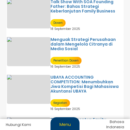
Talk Show With SOA Founding
Father: Bahas Strategi
Keberlanjutan Family Business
Dosen
18 September 2025
Menguak Strategi Perusahaan
dalam Mengelola Citranya di
Media Sosial
Penelitian Dosen
16 September 2025
UBAYA ACCOUNTING
COMPETITION: Menumbuhkan
Jiwa Kompetisi Bagi Mahasiswa
Akuntansi UBAYA
Kegiatan
16 September 2025
Debt Investment vs Equity
Bahasa
Investment: Bagaimana
Menu
Hubungi Kami
Indonesia
Perlakuan Akuntansinya?