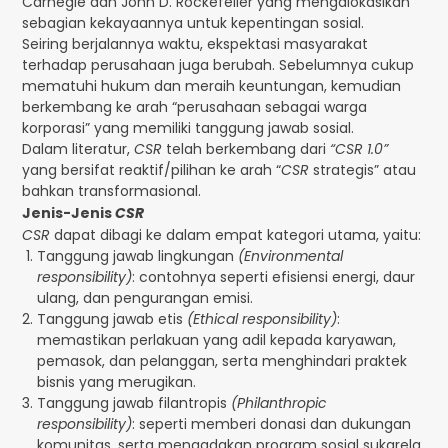
Carnegie dan John D. Rockefeller yang mengalokasikan
sebagian kekayaannya untuk kepentingan sosial.
Seiring berjalannya waktu, ekspektasi masyarakat
terhadap perusahaan juga berubah. Sebelumnya cukup
mematuhi hukum dan meraih keuntungan, kemudian
berkembang ke arah “perusahaan sebagai warga
korporasi” yang memiliki tanggung jawab sosial.
Dalam literatur,
CSR
telah berkembang dari
“CSR 1.0”
yang bersifat reaktif/pilihan ke arah “
CSR
strategis” atau
bahkan transformasional.
Jenis-Jenis
CSR
CSR
dapat dibagi ke dalam empat kategori utama, yaitu:
Tanggung jawab lingkungan
(Environmental
responsibility)
: contohnya seperti efisiensi energi, daur
ulang, dan pengurangan emisi.
Tanggung jawab etis
(Ethical responsibility)
:
memastikan perlakuan yang adil kepada karyawan,
pemasok, dan pelanggan, serta menghindari praktek
bisnis yang merugikan.
Tanggung jawab filantropis
(Philanthropic
responsibility)
: seperti memberi donasi dan dukungan
komunitas, serta mengadakan program sosial sukarela.