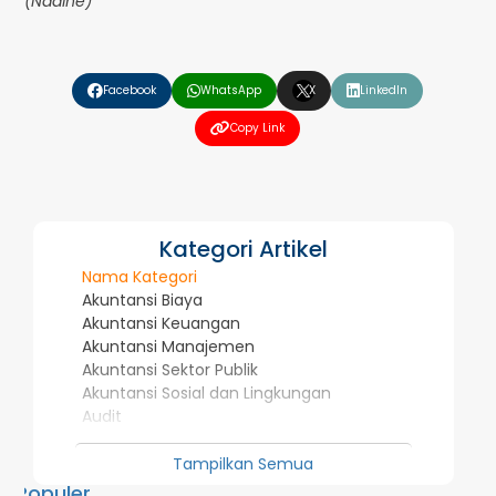
(Nadine)
❮
❯
Facebook
WhatsApp
X
LinkedIn
Copy Link
Kategori Artikel
Nama Kategori
Akuntansi Biaya
Akuntansi Keuangan
Akuntansi Manajemen
Akuntansi Sektor Publik
Akuntansi Sosial dan Lingkungan
Audit
Investasi dan Pasar Modal
Manajemen Strategis dan Kepemimpinan
Tampilkan Semua
Penelitian Dosen
Populer