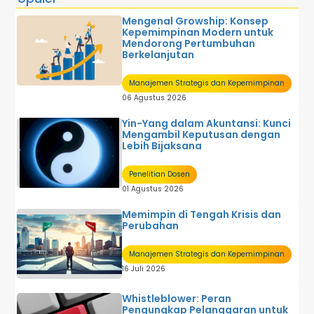
Perpajakan
Mengenal Growship: Konsep
Sistem Informasi Akuntansi
Kepemimpinan Modern untuk
Sistem Informasi Manajemen
Mendorong Pertumbuhan
Sistem Pengendalian Manajemen
Berkelanjutan
Tentang Akuntansi
U M U M
Manajemen Strategis dan Kepemimpinan
06 Agustus 2026
Yin-Yang dalam Akuntansi: Kunci
Mengambil Keputusan dengan
Lebih Bijaksana
Penelitian Dosen
01 Agustus 2026
Memimpin di Tengah Krisis dan
Perubahan
Manajemen Strategis dan Kepemimpinan
16 Juli 2026
Whistleblower: Peran
Pengungkap Pelanggaran untuk