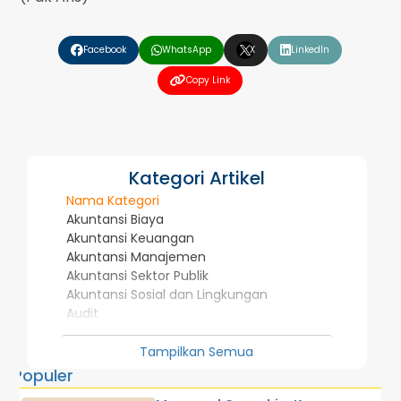
❮
❯
Facebook
WhatsApp
X
LinkedIn
Copy Link
Kategori Artikel
Nama Kategori
Akuntansi Biaya
Akuntansi Keuangan
Akuntansi Manajemen
Akuntansi Sektor Publik
Akuntansi Sosial dan Lingkungan
Audit
Investasi dan Pasar Modal
Manajemen Strategis dan Kepemimpinan
Tampilkan Semua
Penelitian Dosen
Populer
Perpajakan