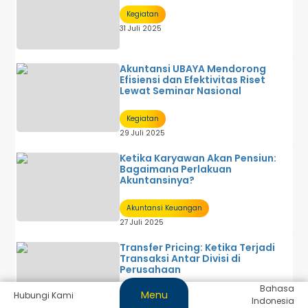
Kegiatan
31 Juli 2025
Akuntansi UBAYA Mendorong
Efisiensi dan Efektivitas Riset
Lewat Seminar Nasional
Kegiatan
29 Juli 2025
Ketika Karyawan Akan Pensiun:
Bagaimana Perlakuan
Akuntansinya?
Akuntansi Keuangan
27 Juli 2025
Transfer Pricing: Ketika Terjadi
Transaksi Antar Divisi di
Perusahaan
Bahasa
Menu
Hubungi Kami
Akuntansi Manajemen
Indonesia