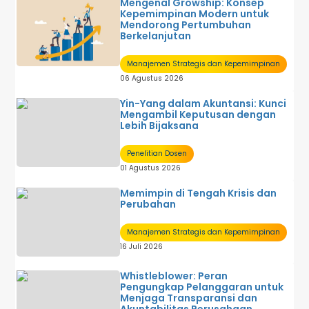
Mengenal Growship: Konsep
Sistem Informasi Akuntansi
Kepemimpinan Modern untuk
Sistem Informasi Manajemen
Mendorong Pertumbuhan
Sistem Pengendalian Manajemen
Berkelanjutan
Tentang Akuntansi
U M U M
Manajemen Strategis dan Kepemimpinan
06 Agustus 2026
Yin-Yang dalam Akuntansi: Kunci
Mengambil Keputusan dengan
Lebih Bijaksana
Penelitian Dosen
01 Agustus 2026
Memimpin di Tengah Krisis dan
Perubahan
Manajemen Strategis dan Kepemimpinan
16 Juli 2026
Whistleblower: Peran
Pengungkap Pelanggaran untuk
Menjaga Transparansi dan