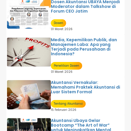
Dosen Akuntansi UBAYA Menjadi
Moderator dalam Talkshow di
Forum CEO Jatim
Dosen
01 Maret 2026
Media, Kepemilikan Publik, dan
Manajemen Laba: Apa yang
Terjadi pada Perusahaan di
Indonesia?
Penelitian Dosen
01 Maret 2026
Akuntansi Vernakular:
Memahami Praktek Akuntansi di
Luar Sistem Formal
Tentang Akuntansi
15 Februari 2026
Akuntansi Ubaya Gelar
Bootcamp “The Art of War”
untuk Meningkatkan Mental