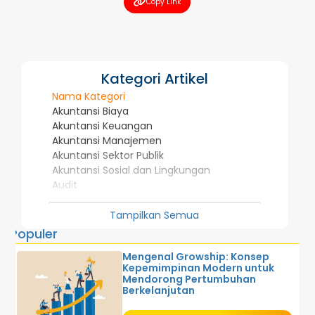
Copy Link
Kategori Artikel
Nama Kategori
Akuntansi Biaya
Akuntansi Keuangan
Akuntansi Manajemen
Akuntansi Sektor Publik
Akuntansi Sosial dan Lingkungan
Audit
Investasi dan Pasar Modal
Manajemen Strategis dan Kepemimpinan
Tampilkan Semua
Penelitian Dosen
Populer
Perpajakan
Mengenal Growship: Konsep
Sistem Informasi Akuntansi
Kepemimpinan Modern untuk
Sistem Informasi Manajemen
Mendorong Pertumbuhan
Sistem Pengendalian Manajemen
Berkelanjutan
Tentang Akuntansi