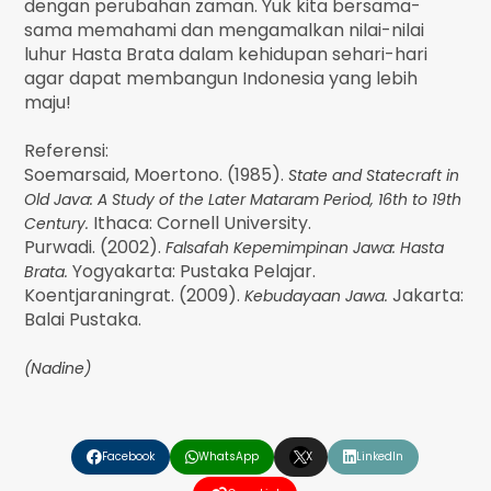
dengan perubahan zaman. Yuk kita bersama-
sama memahami dan mengamalkan nilai-nilai
luhur Hasta Brata dalam kehidupan sehari-hari
agar dapat membangun Indonesia yang lebih
maju!
Referensi:
Soemarsaid, Moertono. (1985).
State and Statecraft in
Old Java: A Study of the Later Mataram Period, 16th to 19th
Ithaca: Cornell University.
Century.
Purwadi. (2002).
Falsafah Kepemimpinan Jawa: Hasta
Yogyakarta: Pustaka Pelajar.
Brata.
Koentjaraningrat. (2009).
Jakarta:
Kebudayaan Jawa.
Balai Pustaka.
(Nadine)
❮
❯
Facebook
WhatsApp
X
LinkedIn