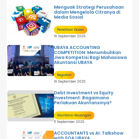
Menguak Strategi Perusahaan
dalam Mengelola Citranya di
Media Sosial
Penelitian Dosen
16 September 2025
UBAYA ACCOUNTING
COMPETITION: Menumbuhkan
Jiwa Kompetisi Bagi Mahasiswa
Akuntansi UBAYA
Kegiatan
16 September 2025
Debt Investment vs Equity
Investment: Bagaimana
Perlakuan Akuntansinya?
Akuntansi Keuangan
11 September 2025
ACCOUNTANTS vs AI: Talkshow
with SOA UBAYA