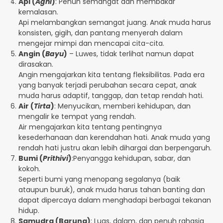
Api (
Agni
)
: Penuh semangat dan membakar
kemalasan.
Api melambangkan semangat juang. Anak muda harus
konsisten, gigih, dan pantang menyerah dalam
mengejar mimpi dan mencapai cita-cita.
Angin (
Bayu
)
– Luwes, tidak terlihat namun dapat
dirasakan.
Angin mengajarkan kita tentang fleksibilitas. Pada era
yang banyak terjadi perubahan secara cepat, anak
muda harus adaptif, tanggap, dan tetap rendah hati.
Air (
Tirta
)
: Menyucikan, memberi kehidupan, dan
mengalir ke tempat yang rendah.
Air mengajarkan kita tentang pentingnya
kesederhanaan dan kerendahan hati. Anak muda yang
rendah hati justru akan lebih dihargai dan berpengaruh.
Bumi (
Prithivi
)
:Penyangga kehidupan, sabar, dan
kokoh.
Seperti bumi yang menopang segalanya (baik
ataupun buruk), anak muda harus tahan banting dan
dapat dipercaya dalam menghadapi berbagai tekanan
hidup.
Samudra (Baruna)
: Luas, dalam, dan penuh rahasia