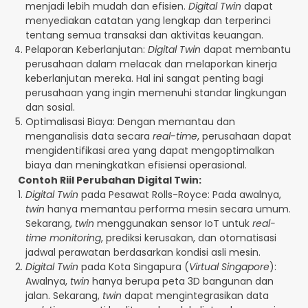
menjadi lebih mudah dan efisien.
Digital Twin
dapat
menyediakan catatan yang lengkap dan terperinci
tentang semua transaksi dan aktivitas keuangan.
Pelaporan Keberlanjutan:
Digital Twin
dapat membantu
perusahaan dalam melacak dan melaporkan kinerja
keberlanjutan mereka. Hal ini sangat penting bagi
perusahaan yang ingin memenuhi standar lingkungan
dan sosial.
Optimalisasi Biaya: Dengan memantau dan
menganalisis data secara
real-time
, perusahaan dapat
mengidentifikasi area yang dapat mengoptimalkan
biaya dan meningkatkan efisiensi operasional.
Contoh Riil Perubahan Digital Twin:
Digital Twin
pada Pesawat Rolls-Royce: Pada awalnya,
twin
hanya memantau performa mesin secara umum.
Sekarang,
twin
menggunakan sensor IoT untuk
real-
time monitoring
, prediksi kerusakan, dan otomatisasi
jadwal perawatan berdasarkan kondisi asli mesin.
Digital Twin
pada Kota Singapura (
Virtual Singapore
):
Awalnya,
twin
hanya berupa peta 3D bangunan dan
jalan. Sekarang,
twin
dapat mengintegrasikan data