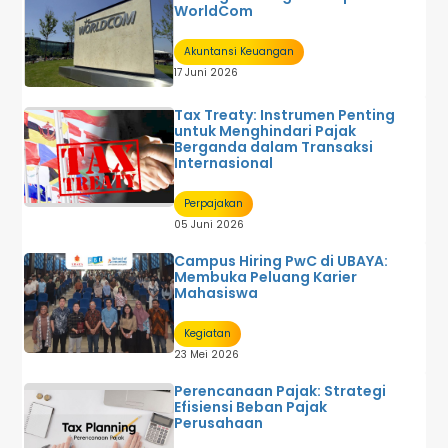
WorldCom
Akuntansi Keuangan
17 Juni 2026
Tax Treaty: Instrumen Penting
untuk Menghindari Pajak
Berganda dalam Transaksi
Internasional
Perpajakan
05 Juni 2026
Campus Hiring PwC di UBAYA:
Membuka Peluang Karier
Mahasiswa
Kegiatan
23 Mei 2026
Perencanaan Pajak: Strategi
Efisiensi Beban Pajak
Perusahaan