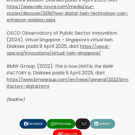
https://www.rolls-royce.com/media/our-
stories/discover/2019/how-digital-twin-technology-can-
enhance-aviation.aspx
OECD Observatory of Public Sector Innovation.
(2024).
.
Virtual Singapore – Singapore's virtual twin
Diakses pada 9 April 2025, dari:
https://oecd-
opsi.org/innovations/virtual-twin-singapore/
BMW Group. (2022).
This is how DIGITAL the BMW
Diakses pada 9 April 2025, dari:
iFACTORY is.
https://www.bmwgroup.com/en/news/general/2022/bmw-
ifactory-digital.html
(Nadine)
❮
❯
Facebook
WhatsApp
X
LinkedIn
Copy Link