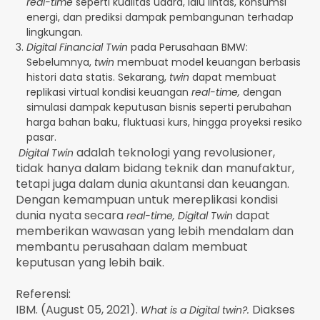
real-time
seperti kualitas udara, lalu lintas, konsumsi
energi, dan prediksi dampak pembangunan terhadap
lingkungan.
Digital Financial Twin
pada Perusahaan BMW:
Sebelumnya,
twin
membuat model keuangan berbasis
histori data statis. Sekarang,
twin
dapat membuat
replikasi virtual kondisi keuangan
real-time,
dengan
simulasi dampak keputusan bisnis seperti perubahan
harga bahan baku, fluktuasi kurs, hingga proyeksi resiko
pasar.
adalah teknologi yang revolusioner,
Digital Twin
tidak hanya dalam bidang teknik dan manufaktur,
tetapi juga dalam dunia akuntansi dan keuangan.
Dengan kemampuan untuk mereplikasi kondisi
dunia nyata secara
dapat
real-time, Digital Twin
memberikan wawasan yang lebih mendalam dan
membantu perusahaan dalam membuat
keputusan yang lebih baik.
Referensi:
IBM. (August 05, 2021).
Diakses
What is a Digital twin?.