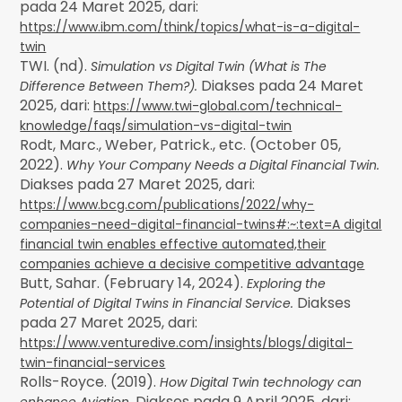
pada 24 Maret 2025, dari:
https://www.ibm.com/think/topics/what-is-a-digital-
twin
TWI. (nd).
Simulation vs Digital Twin (What is The
Diakses pada 24 Maret
Difference Between Them?).
2025, dari:
https://www.twi-global.com/technical-
knowledge/faqs/simulation-vs-digital-twin
Rodt, Marc., Weber, Patrick., etc. (October 05,
2022).
Why Your Company Needs a Digital Financial Twin.
Diakses pada 27 Maret 2025, dari:
https://www.bcg.com/publications/2022/why-
companies-need-digital-financial-twins#:~:text=A digital
financial twin enables effective automated,their
companies achieve a decisive competitive advantage
Butt, Sahar. (February 14, 2024).
Exploring the
Diakses
Potential of Digital Twins in Financial Service.
pada 27 Maret 2025, dari:
https://www.venturedive.com/insights/blogs/digital-
twin-financial-services
Rolls-Royce. (2019).
How Digital Twin technology can
. Diakses pada 9 April 2025, dari:
enhance Aviation