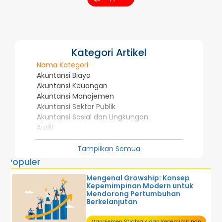
Kategori Artikel
Nama Kategori
Akuntansi Biaya
Akuntansi Keuangan
Akuntansi Manajemen
Akuntansi Sektor Publik
Akuntansi Sosial dan Lingkungan
Audit
Investasi dan Pasar Modal
Manajemen Strategis dan Kepemimpinan
Tampilkan Semua
Penelitian Dosen
Populer
Perpajakan
Mengenal Growship: Konsep
Sistem Informasi Akuntansi
Kepemimpinan Modern untuk
Sistem Informasi Manajemen
Mendorong Pertumbuhan
Sistem Pengendalian Manajemen
Berkelanjutan
Tentang Akuntansi
U M U M
Manajemen Strategis dan Kepemimpinan