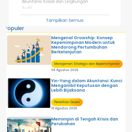
Akuntansi Sosial dan Lingkungan
Audit
Investasi dan Pasar Modal
Manajemen Strategis dan Kepemimpinan
Tampilkan Semua
Penelitian Dosen
Populer
Perpajakan
Mengenal Growship: Konsep
Sistem Informasi Akuntansi
Kepemimpinan Modern untuk
Sistem Informasi Manajemen
Mendorong Pertumbuhan
Sistem Pengendalian Manajemen
Berkelanjutan
Tentang Akuntansi
U M U M
Manajemen Strategis dan Kepemimpinan
06 Agustus 2026
Yin-Yang dalam Akuntansi: Kunci
Mengambil Keputusan dengan
Lebih Bijaksana
Penelitian Dosen
01 Agustus 2026
Memimpin di Tengah Krisis dan
Perubahan