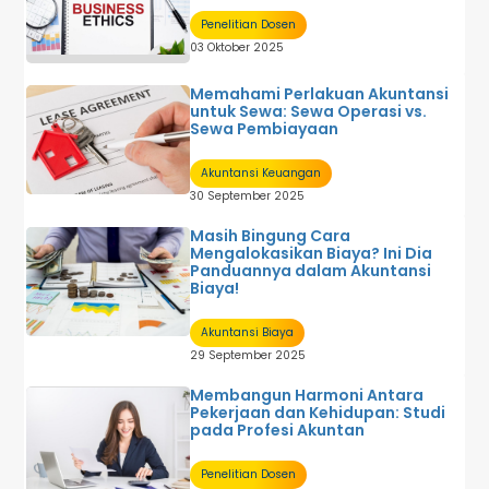
Penelitian Dosen
03 Oktober 2025
Memahami Perlakuan Akuntansi
untuk Sewa: Sewa Operasi vs.
Sewa Pembiayaan
Akuntansi Keuangan
30 September 2025
Masih Bingung Cara
Mengalokasikan Biaya? Ini Dia
Panduannya dalam Akuntansi
Biaya!
Akuntansi Biaya
29 September 2025
Membangun Harmoni Antara
Pekerjaan dan Kehidupan: Studi
pada Profesi Akuntan
Penelitian Dosen