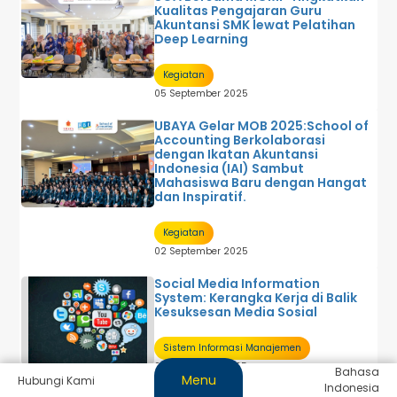
Kualitas Pengajaran Guru
Akuntansi SMK lewat Pelatihan
Deep Learning
Kegiatan
05 September 2025
UBAYA Gelar MOB 2025:School of
Accounting Berkolaborasi
dengan Ikatan Akuntansi
Indonesia (IAI) Sambut
Mahasiswa Baru dengan Hangat
dan Inspiratif.
Kegiatan
02 September 2025
Social Media Information
System: Kerangka Kerja di Balik
Kesuksesan Media Sosial
Sistem Informasi Manajemen
03 September 2025
Bahasa
Menu
Hubungi Kami
Indonesia