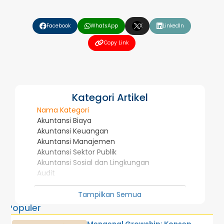
❮
❯
Facebook
WhatsApp
X
LinkedIn
Copy Link
Kategori Artikel
Nama Kategori
Akuntansi Biaya
Akuntansi Keuangan
Akuntansi Manajemen
Akuntansi Sektor Publik
Akuntansi Sosial dan Lingkungan
Audit
Investasi dan Pasar Modal
Manajemen Strategis dan Kepemimpinan
Tampilkan Semua
Penelitian Dosen
Populer
Perpajakan