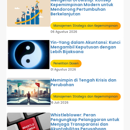
Mengenal Growship: Konsep
Sistem Informasi Akuntansi
Kepemimpinan Modern untuk
Sistem Informasi Manajemen
Mendorong Pertumbuhan
Sistem Pengendalian Manajemen
Berkelanjutan
Tentang Akuntansi
U M U M
Manajemen Strategis dan Kepemimpinan
06 Agustus 2026
Yin-Yang dalam Akuntansi: Kunci
Mengambil Keputusan dengan
Lebih Bijaksana
Penelitian Dosen
01 Agustus 2026
Memimpin di Tengah Krisis dan
Perubahan
Manajemen Strategis dan Kepemimpinan
16 Juli 2026
Whistleblower: Peran
Pengungkap Pelanggaran untuk
Menjaga Transparansi dan
Akuntabilitas Perusahaan