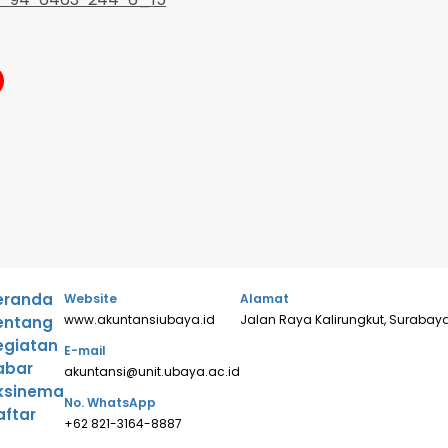
❯
eranda
Website
Alamat
www.akuntansiubaya.id
Jalan Raya Kalirungkut, Surabaya
entang
egiatan
E-mail
abar
akuntansi@unit.ubaya.ac.id
ksinema
No. WhatsApp
aftar
+62 821-3164-8887