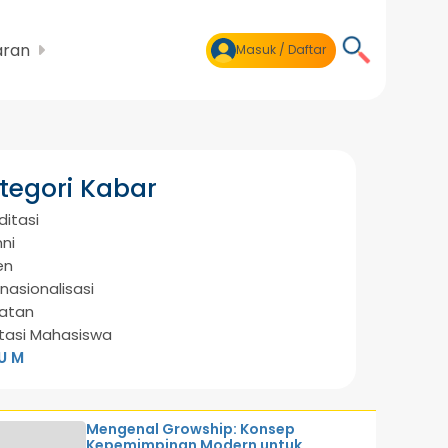
aran
Masuk / Daftar
tegori Kabar
ditasi
ni
en
rnasionalisasi
atan
tasi Mahasiswa
U M
Mengenal Growship: Konsep
Kepemimpinan Modern untuk