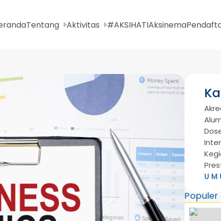
eranda
Tentang
Aktivitas
#AKSIHATI
Aksinema
Pendaft
Ka
Akre
Alum
Dos
Inte
Kegi
Pres
U M 
Populer