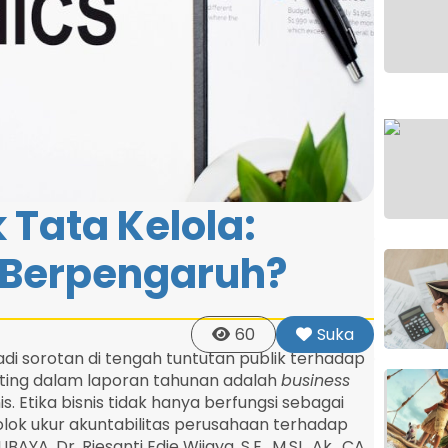
k Tata Kelola:
 Berpengaruh?
60
Suka
adi sorotan di tengah tuntutan publik terhadap
nting dalam laporan tahunan adalah
business
. Etika bisnis tidak hanya berfungsi sebagai
lok ukur akuntabilitas perusahaan terhadap
A, Dr. Riesanti Edie Wijaya, S.E.,
M.SI
., Ak., CA,