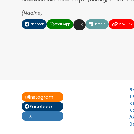
(Nadine)
❮
Facebook
WhatsApp
LinkedIn
Copy Link
X
B
T
Instagram
K
Facebook
K
X
A
D