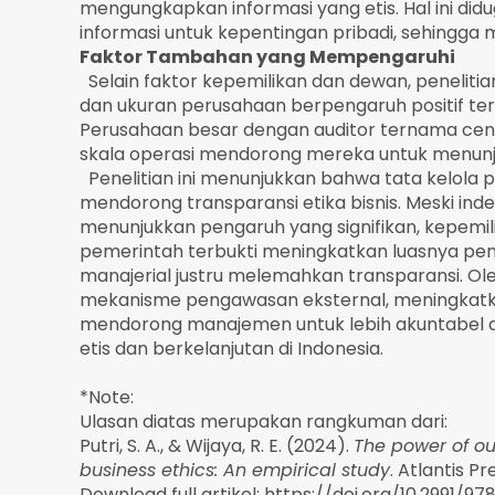
mengungkapkan informasi yang etis. Hal ini di
informasi untuk kepentingan pribadi, sehingga
Faktor Tambahan yang Mempengaruhi
Selain faktor kepemilikan dan dewan, peneliti
dan ukuran perusahaan berpengaruh positif ter
Perusahaan besar dengan auditor ternama cend
skala operasi mendorong mereka untuk menunjuk
Penelitian ini menunjukkan bahwa tata kelola 
mendorong transparansi etika bisnis. Meski i
menunjukkan pengaruh yang signifikan, kepemil
pemerintah terbukti meningkatkan luasnya pen
manajerial justru melemahkan transparansi. Ol
mekanisme pengawasan eksternal, meningkatk
mendorong manajemen untuk lebih akuntabel a
etis dan berkelanjutan di Indonesia.
*Note:
Ulasan diatas merupakan rangkuman dari:
Putri, S. A., & Wijaya, R. E. (2024).
The power of ou
business ethics: An empirical study
. Atlantis Pr
Download full artikel:
https://doi.org/10.2991/