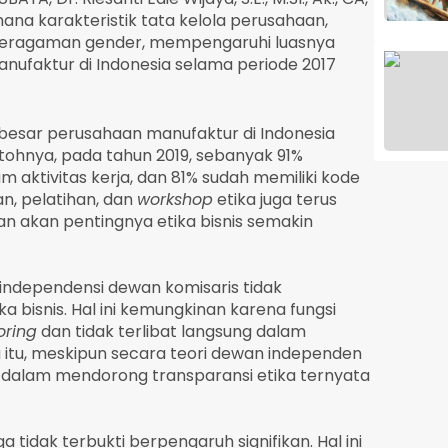
na karakteristik tata kelola perusahaan,
n keragaman gender, mempengaruhi luasnya
nufaktur di Indonesia selama periode 2017
besar perusahaan manufaktur di Indonesia
ntohnya, pada tahun 2019, sebanyak 91%
aktivitas kerja, dan 81% sudah memiliki kode
kan, pelatihan, dan
workshop
etika juga terus
n akan pentingnya etika bisnis semakin
ndependensi dewan komisaris tidak
 bisnis. Hal ini kemungkinan karena fungsi
oring
dan tidak terlibat langsung dalam
na itu, meskipun secara teori dewan independen
 dalam mendorong transparansi etika ternyata
idak terbukti berpengaruh signifikan. Hal ini