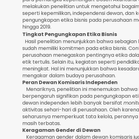
melakukan penelitian untuk mengetahui bagaima
seperti kepemilikan, independensi dewan, da
pengungkapan etika bisnis pada perusahaan ma
hingga 2019.
Tingkat Pengungkapan Etika Bisnis
Hasil penelitian menunjukkan bahwa sebagian 
sudah memiliki komitmen pada etika bisnis. Co
perusahaan menegaskan pentingnya etika dalam 
etik tertulis. Selain itu, kegiatan seperti pendidi
meningkat. Hal ini menunjukkan bahwa kesadara
mengakar dalam budaya perusahaan.
Peran Dewan Komisaris Independen
Menariknya, penelitian ini menemukan bahwa i
berpengaruh signifikan pada pengungkapan etika
dewan independen lebih banyak bersifat
monit
aktivitas sehari-hari di perusahaan. Oleh kare
seharusnya memperkuat tata kelola, perannya
masih terbatas.
Keragaman Gender di Dewan
Keragaman gender dalam dewan komisaris juga t