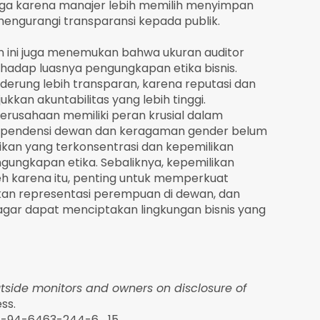
duga karena manajer lebih memilih menyimpan
 mengurangi transparansi kepada publik.
an ini juga menemukan bahwa ukuran auditor
hadap luasnya pengungkapan etika bisnis.
erung lebih transparan, karena reputasi dan
kan akuntabilitas yang lebih tinggi.
perusahaan memiliki peran krusial dalam
ndependensi dewan dan keragaman gender belum
ikan yang terkonsentrasi dan kepemilikan
gungkapan etika. Sebaliknya, kepemilikan
eh karena itu, penting untuk memperkuat
an representasi perempuan di dewan, dan
gar dapat menciptakan lingkungan bisnis yang
tside monitors and owners on disclosure of
ess.
978-94-6463-244-6_15